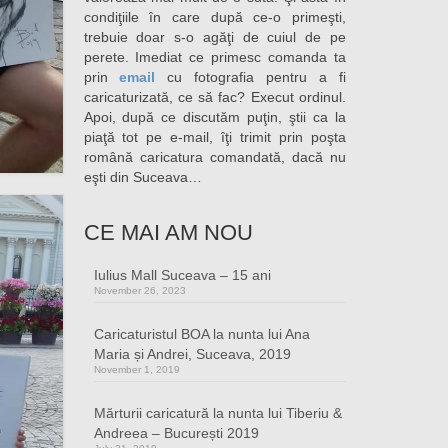
condiţiile în care după ce-o primeşti,
trebuie doar s-o agăţi de cuiul de pe
perete. Imediat ce primesc comanda ta
prin
email
cu fotografia pentru a fi
caricaturizată, ce să fac? Execut ordinul.
Apoi, după ce discutăm puţin, ştii ca la
piaţă tot pe e-mail, îţi trimit prin poşta
română caricatura comandată, dacă nu
eşti din Suceava…
CE MAI AM NOU
Iulius Mall Suceava – 15 ani
November 26, 2023
Caricaturistul BOA la nunta lui Ana
Maria și Andrei, Suceava, 2019
November 1, 2019
Mărturii caricatură la nunta lui Tiberiu &
Andreea – București 2019