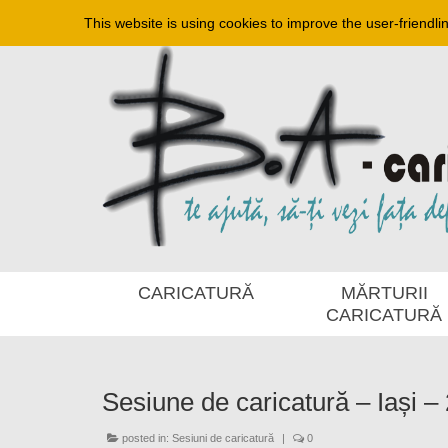
This website is using cookies to improve the user-friendli
CARICATURĂ
MĂRTURII
CARICATURĂ
Sesiune de caricatură – Iași –
posted in:
Sesiuni de caricatură
|
0