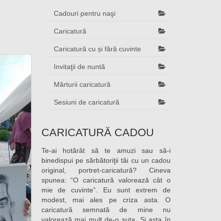
Cadouri pentru naşi
Caricatură
Caricatură cu și fără cuvinte
Invitaţii de nuntă
Mărturii caricatură
Sesiuni de caricatură
CARICATURĂ CADOU
Te-ai hotărât să te amuzi sau să-i
binedispui pe sărbătoriţii tăi cu un cadou
original, portret-caricatură? Cineva
spunea: “O caricatură valorează cât o
mie de cuvinte”. Eu sunt extrem de
modest, mai ales pe criza asta. O
caricatură semnată de mine nu
valorează mai mult de-o suta. Şi asta în