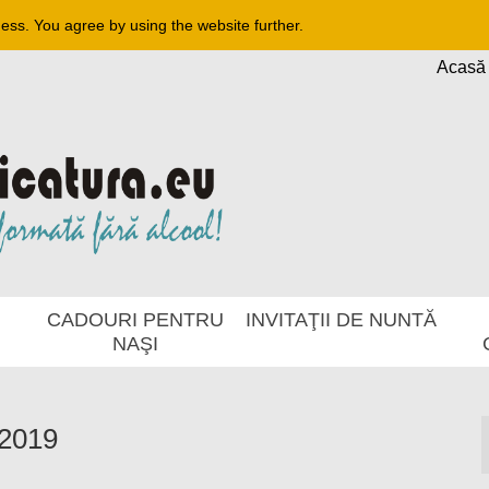
ness. You agree by using the website further.
Acasă
CADOURI PENTRU
INVITAŢII DE NUNTĂ
NAŞI
 2019