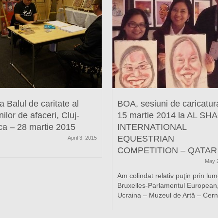
 Balul de caritate al
BOA, sesiuni de caricatur
lor de afaceri, Cluj-
15 martie 2014 la AL S
a – 28 martie 2015
INTERNATIONAL
EQUESTRIAN
April 3, 2015
COMPETITION – QATAR
May 
Am colindat relativ puţin prin lum
Bruxelles-Parlamentul European
Ucraina – Muzeul de Artă – Cernă