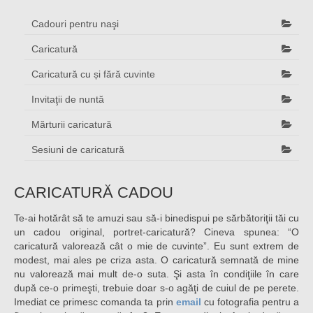
Cadouri pentru naşi
Caricatură
Caricatură cu și fără cuvinte
Invitaţii de nuntă
Mărturii caricatură
Sesiuni de caricatură
CARICATURĂ CADOU
Te-ai hotărât să te amuzi sau să-i binedispui pe sărbătoriţii tăi cu
un cadou original, portret-caricatură? Cineva spunea: “O
caricatură valorează cât o mie de cuvinte”. Eu sunt extrem de
modest, mai ales pe criza asta. O caricatură semnată de mine
nu valorează mai mult de-o suta. Şi asta în condiţiile în care
după ce-o primeşti, trebuie doar s-o agăţi de cuiul de pe perete.
Imediat ce primesc comanda ta prin
email
cu fotografia pentru a