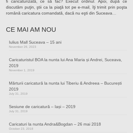
fi caricaturizată, ce să fac? Execut ordinul. Apoi, după ce
discutăm puţin, ştii ca la piaţă tot pe e-mail, îţi trimit prin poşta
română caricatura comandată, dacă nu eşti din Suceava…
CE MAI AM NOU
Iulius Mall Suceava – 15 ani
November 26, 2023
Caricaturistul BOA la nunta lui Ana Maria și Andrei, Suceava,
2019
November 1, 2019
Mărturii caricatură la nunta lui Tiberiu & Andreea – București
2019
July 31, 2019
Sesiune de caricatură – Iași – 2019
July 31, 2019
Caricaturi la nunta Andra&Bogdan – 26 mai 2018
October 23, 2018