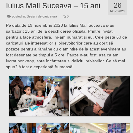
Iulius Mall Suceava – 15 ani
26
NOV 2023
posted in:
Sesiuni de caricatură
|
0
Pe data de 19 noiembrie 2023 la Iulius Mall Suceava s-au
sărbătorit 15 ani de la deschiderea oficială. Printre invitați,
pentru a face atmosferă, m-am numărat și eu. Cele peste 60 de
caricaturi ale interesaților și binevoitorilor care au dorit să
pozeze pentru a rămâne cu o amintire de la acest eveniment au
fost desenate pe timpul a 5 ore. Pauze n-au fost, așa ca am
lucrat non-stop, spre încântarea și deliciul privitorilor. Ce să mai
spun? A fost o experiență frumoasă!