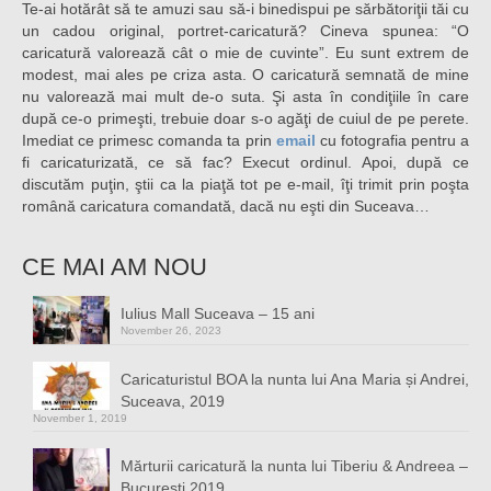
Te-ai hotărât să te amuzi sau să-i binedispui pe sărbătoriţii tăi cu
un cadou original, portret-caricatură? Cineva spunea: “O
caricatură valorează cât o mie de cuvinte”. Eu sunt extrem de
modest, mai ales pe criza asta. O caricatură semnată de mine
nu valorează mai mult de-o suta. Şi asta în condiţiile în care
după ce-o primeşti, trebuie doar s-o agăţi de cuiul de pe perete.
Imediat ce primesc comanda ta prin
email
cu fotografia pentru a
fi caricaturizată, ce să fac? Execut ordinul. Apoi, după ce
discutăm puţin, ştii ca la piaţă tot pe e-mail, îţi trimit prin poşta
română caricatura comandată, dacă nu eşti din Suceava…
CE MAI AM NOU
Iulius Mall Suceava – 15 ani
November 26, 2023
Caricaturistul BOA la nunta lui Ana Maria și Andrei,
Suceava, 2019
November 1, 2019
Mărturii caricatură la nunta lui Tiberiu & Andreea –
București 2019