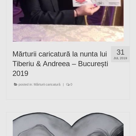
31
Mărturii caricatură la nunta lui
JUL 2019
Tiberiu & Andreea – București
2019
posted in:
Mărturii caricatură
|
0