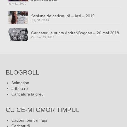
July 31, 2019
Sesiune de caricatură – Iași – 2019
July 31, 2019
Caricaturi la nunta Andra&Bogdan – 26 mai 2018
October 23, 2018
BLOGROLL
Animation
artboa.ro
Caricatură la greu
CU CE-MI OMOR TIMPUL
Cadouri pentru naşi
Caricatură