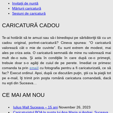
Invitaţii de nuntă
Mărturii caricatură
Sesiuni de caricatură
CARICATURĂ CADOU
Te-ai hotărât să te amuzi sau să-i binedispui pe sărbătoriţii tăi cu un
cadou original, portret-caricatură? Cineva spunea: “O caricatură
valorează cât o mie de cuvinte”. Eu sunt extrem de modest, mai
ales pe criza asta. O caricatură semnată de mine nu valorează mai
mult de-o suta. Şi asta în condiţiile în care după ce-o primeşti,
trebuie doar s-o agăţi de cuiul de pe perete. Imediat ce primesc
comanda ta prin
email
cu fotografia pentru a fi caricaturizată, ce să
fac? Execut ordinul. Apoi, după ce discutăm puţin, ştii ca la piaţă tot
pe e-mail, îţi trimit prin poşta română caricatura comandată, dacă
nu eşti din Suceava…
CE MAI AM NOU
Iulius Mall Suceava – 15 ani
November 26, 2023
Caricaturistul BOA la nunta lui Ana Maria și Andrei, Suceava,