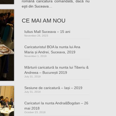
română caricatura comandată, dacă nu
eşti din Suceava…
CE MAI AM NOU
Iulius Mall Suceava – 15 ani
November 26, 2023
Caricaturistul BOA la nunta lui Ana
Maria și Andrei, Suceava, 2019
November 1, 2019
Mărturii caricatură la nunta lui Tiberiu &
Andreea – București 2019
July 31, 2019
Sesiune de caricatură – Iași – 2019
July 31, 2019
Caricaturi la nunta Andra&Bogdan – 26
mai 2018
October 23, 2018