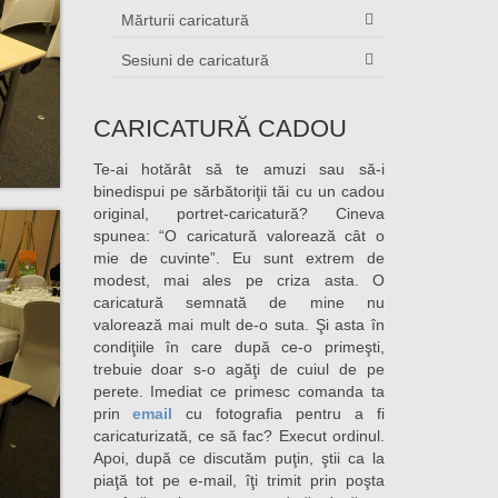
Mărturii caricatură
Sesiuni de caricatură
CARICATURĂ CADOU
Te-ai hotărât să te amuzi sau să-i
binedispui pe sărbătoriţii tăi cu un cadou
original, portret-caricatură? Cineva
spunea: “O caricatură valorează cât o
mie de cuvinte”. Eu sunt extrem de
modest, mai ales pe criza asta. O
caricatură semnată de mine nu
valorează mai mult de-o suta. Şi asta în
condiţiile în care după ce-o primeşti,
trebuie doar s-o agăţi de cuiul de pe
perete. Imediat ce primesc comanda ta
prin
email
cu fotografia pentru a fi
caricaturizată, ce să fac? Execut ordinul.
Apoi, după ce discutăm puţin, ştii ca la
piaţă tot pe e-mail, îţi trimit prin poşta