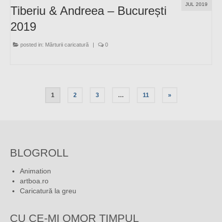
JUL 2019
Tiberiu & Andreea – București
2019
posted in:
Mărturii caricatură
|
0
1
2
3
…
11
»
BLOGROLL
Animation
artboa.ro
Caricatură la greu
CU CE-MI OMOR TIMPUL