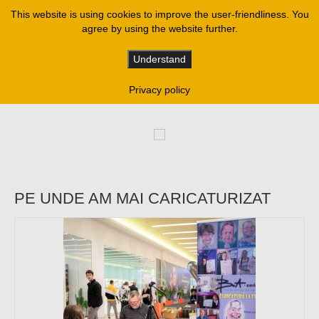
This website is using cookies to improve the user-friendliness. You
agree by using the website further.
Mărturii de nuntă,
caricaturi
Understand
Privacy policy
Caricatură pentru o amintire de la nunta
voastră
PE UNDE AM MAI CARICATURIZAT