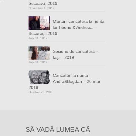
3 –
Suceava, 2019
November 1, 2019
Mărturii caricatură la nunta
lui Tiberiu & Andreea –
București 2019
July 31, 2019
Sesiune de caricatură –
Iași – 2019
July 31, 2019
Caricaturi la nunta
Andra&Bogdan – 26 mai
2018
October 23, 2018
SĂ VADĂ LUMEA CĂ