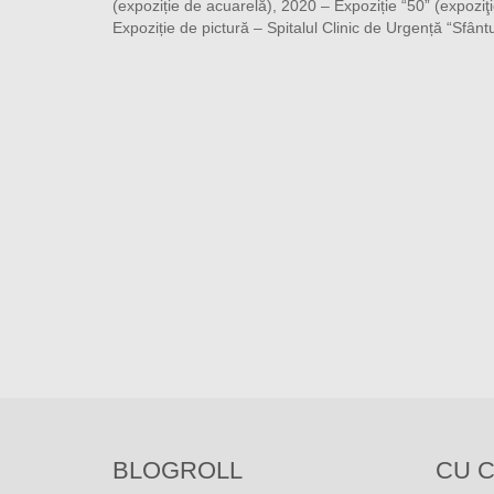
(expoziție de acuarelă), 2020 – Expoziție “50” (expoziţi
Expoziție de pictură – Spitalul Clinic de Urgență “Sfân
BLOGROLL
CU C