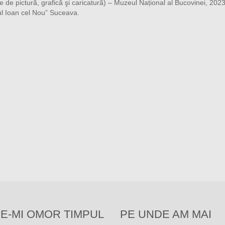
e de pictură, grafică şi caricatură) – Muzeul Național al Bucovinei, 202
tul Ioan cel Nou” Suceava.
E-MI OMOR TIMPUL
PE UNDE AM MAI