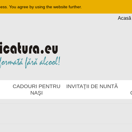
ness. You agree by using the website further.
Acasă
CADOURI PENTRU
INVITAŢII DE NUNTĂ
NAŞI