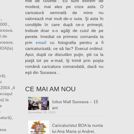
mie de cuvinte”. Eu sunt extrem de
modest, mai ales pe criza asta. O
caricatură semnată de mine nu
 „
valorează mai mult de-o suta. Şi asta în
000 „
condiţiile în care după ce-o primeşti,
uceava,
trebuie doar s-o agăţi de cuiul de pe
l de
perete. Imediat ce primesc comanda ta
uceava,
prin
email
cu fotografia pentru a fi
BOA(la)
caricaturizată, ce să fac? Execut ordinul.
Apoi, după ce discutăm puţin, ştii ca la
piaţă tot pe e-mail, îţi trimit prin poşta
română caricatura comandată, dacă nu
eşti din Suceava…
ră),
ic
 2004 „4
CE MAI AM NOU
Arcaşul
a) la
Iulius Mall Suceava – 15
a
ani
e
November 26, 2023
atură),
Caricaturistul BOA la nunta
eava
lui Ana Maria și Andrei,