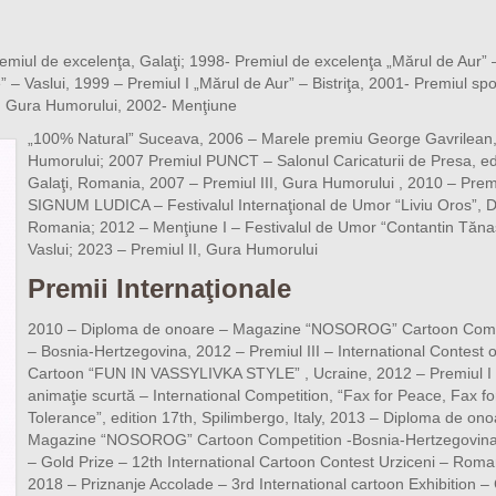
miul de excelenţa, Galaţi; 1998- Premiul de excelenţa „Mărul de Aur” 
 – Vaslui, 1999 – Premiul I „Mărul de Aur” – Bistriţa, 2001- Premiul sp
a, Gura Humorului, 2002- Menţiune
„100% Natural” Suceava, 2006 – Marele premiu George Gavrilean
Humorului; 2007 Premiul PUNCT – Salonul Caricaturii de Presa, edi
Galaţi, Romania, 2007 – Premiul III, Gura Humorului , 2010 – Prem
SIGNUM LUDICA – Festivalul Internaţional de Umor “Liviu Oros”, 
Romania; 2012 – Menţiune I – Festivalul de Umor “Contantin Tăna
Vaslui; 2023 – Premiul II, Gura Humorului
Premii Internaţionale
2010 – Diploma de onoare – Magazine “NOSOROG” Cartoon Comp
– Bosnia-Hertzegovina, 2012 – Premiul III – International Contest o
Cartoon “FUN IN VASSYLIVKA STYLE” , Ucraine, 2012 – Premiul I
animaţie scurtă – International Competition, “Fax for Peace, Fax fo
Tolerance”, edition 17th, Spilimbergo, Italy, 2013 – Diploma de ono
Magazine “NOSOROG” Cartoon Competition -Bosnia-Hertzegovina
– Gold Prize – 12th International Cartoon Contest Urziceni – Roma
2018 – Priznanje Accolade – 3rd International cartoon Exhibition – 