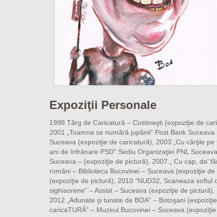
Expoziţii Personale
1998 Târg de Caricatură – Costineşti (expoziţie de cari
2001 „Toamna se numără jupânii” Post Bank Suceava (e
Suceava (expoziţie de caricatură), 2003 „Cu cărţile pe
ani de înfrânare PSD” Sediu Organizaţiei PNL Suceava (
Suceava – (expoziţie de pictură), 2007 „ Cu cap, da’ f
români – Biblioteca Bucovinei – Suceava (expoziţie de
(expoziţie de pictură), 2010 “NUD32, Scaneaza softul d
sighisorene” – Assist – Suceava (expoziţie de pictură)
2012 „Adunate şi tunate de BOA” – Botoşani (expoziţie d
caricaTURĂ” – Muzeul Bucovinei – Suceava (expoziţie