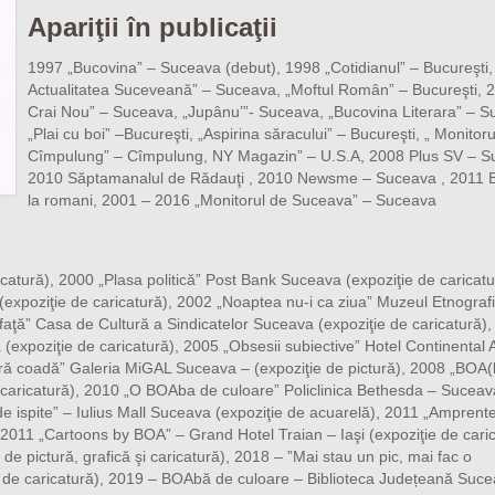
Apariţii în publicaţii
1997 „Bucovina” – Suceava (debut), 1998 „Cotidianul” – Bucureşti,
Actualitatea Suceveană” – Suceava, „Moftul Român” – Bucureşti, 2
Crai Nou” – Suceava, „Jupânu’”- Suceava, „Bucovina Literara” – S
„Plai cu boi” –Bucureşti, „Aspirina săracului” – Bucureşti, „ Monitoru
Cîmpulung” – Cîmpulung, NY Magazin” – U.S.A, 2008 Plus SV – S
2010 Săptamanalul de Rădauţi , 2010 Newsme – Suceava , 2011 
la romani, 2001 – 2016 „Monitorul de Suceava” – Suceava
catură), 2000 „Plasa politică” Post Bank Suceava (expoziţie de caricatu
xpoziţie de caricatură), 2002 „Noaptea nu-i ca ziua” Muzeul Etnograf
 faţă” Casa de Cultură a Sindicatelor Suceava (expoziţie de caricatură),
expoziţie de caricatură), 2005 „Obsesii subiective” Hotel Continental 
ără coadă” Galeria MiGAL Suceava – (expoziţie de pictură), 2008 „BOA(l
 caricatură), 2010 „O BOAba de culoare” Policlinica Bethesda – Suceav
e ispite” – Iulius Mall Suceava (expoziţie de acuarelă), 2011 „Amprent
, 2011 „Cartoons by BOA” – Grand Hotel Traian – Iaşi (expoziţie de caric
e pictură, grafică şi caricatură), 2018 – ”Mai stau un pic, mai fac o
 de caricatură), 2019 – BOAbă de culoare – Biblioteca Județeană Suc