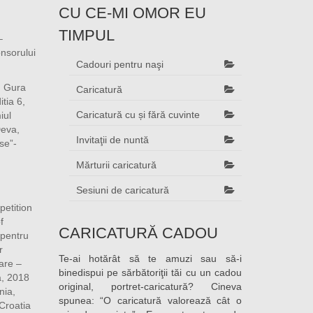
CU CE-MI OMOR EU
TIMPUL
–
onsorului
Cadouri pentru naşi
, Gura
Caricatură
tia 6,
Caricatură cu și fără cuvinte
iul
Deva,
Invitaţii de nuntă
se”-
Mărturii caricatură
Sesiuni de caricatură
etition
f
CARICATURĂ CADOU
 pentru
r
Te-ai hotărât să te amuzi sau să-i
are –
binedispui pe sărbătoriţii tăi cu un cadou
, 2018
original, portret-caricatură? Cineva
nia,
spunea: “O caricatură valorează cât o
Croatia