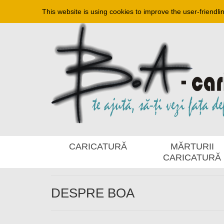
This website is using cookies to improve the user-friendli
CARICATURĂ
MĂRTURII
CARICATURĂ
DESPRE BOA