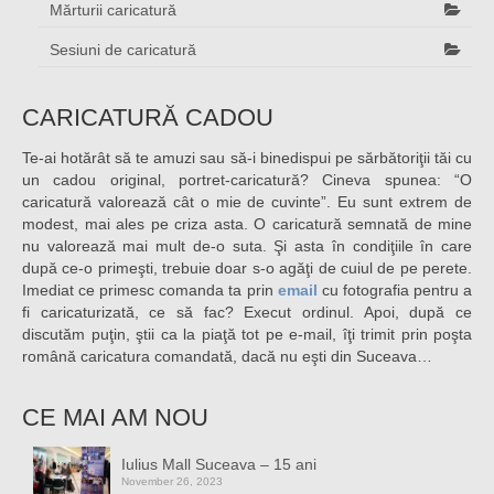
Mărturii caricatură
Sesiuni de caricatură
CARICATURĂ CADOU
Te-ai hotărât să te amuzi sau să-i binedispui pe sărbătoriţii tăi cu
un cadou original, portret-caricatură? Cineva spunea: “O
caricatură valorează cât o mie de cuvinte”. Eu sunt extrem de
modest, mai ales pe criza asta. O caricatură semnată de mine
nu valorează mai mult de-o suta. Şi asta în condiţiile în care
după ce-o primeşti, trebuie doar s-o agăţi de cuiul de pe perete.
Imediat ce primesc comanda ta prin
email
cu fotografia pentru a
fi caricaturizată, ce să fac? Execut ordinul. Apoi, după ce
discutăm puţin, ştii ca la piaţă tot pe e-mail, îţi trimit prin poşta
română caricatura comandată, dacă nu eşti din Suceava…
CE MAI AM NOU
Iulius Mall Suceava – 15 ani
November 26, 2023