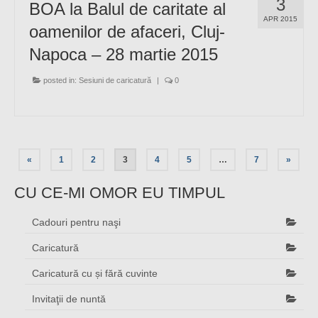
3
BOA la Balul de caritate al
APR 2015
oamenilor de afaceri, Cluj-
Napoca – 28 martie 2015
posted in:
Sesiuni de caricatură
|
0
«
1
2
3
4
5
…
7
»
CU CE-MI OMOR EU TIMPUL
Cadouri pentru naşi
Caricatură
Caricatură cu și fără cuvinte
Invitaţii de nuntă