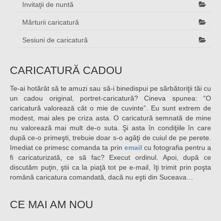
Invitaţii de nuntă
Mărturii caricatură
Sesiuni de caricatură
CARICATURĂ CADOU
Te-ai hotărât să te amuzi sau să-i binedispui pe sărbătoriţii tăi cu
un cadou original, portret-caricatură? Cineva spunea: “O
caricatură valorează cât o mie de cuvinte”. Eu sunt extrem de
modest, mai ales pe criza asta. O caricatură semnată de mine
nu valorează mai mult de-o suta. Şi asta în condiţiile în care
după ce-o primeşti, trebuie doar s-o agăţi de cuiul de pe perete.
Imediat ce primesc comanda ta prin
email
cu fotografia pentru a
fi caricaturizată, ce să fac? Execut ordinul. Apoi, după ce
discutăm puţin, ştii ca la piaţă tot pe e-mail, îţi trimit prin poşta
română caricatura comandată, dacă nu eşti din Suceava…
CE MAI AM NOU