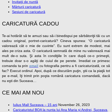
Invitaţii de nuntă
Mărturii caricatură
Sesiuni de caricatură
CARICATURĂ CADOU
Te-ai hotărât să te amuzi sau să-i binedispui pe sărbătoriţii tăi cu un
cadou original, portret-caricatură? Cineva spunea: “O caricatură
valorează cât o mie de cuvinte”. Eu sunt extrem de modest, mai
ales pe criza asta. O caricatură semnată de mine nu valorează mai
mult de-o suta. Şi asta în condiţiile în care după ce-o primeşti,
trebuie doar s-o agăţi de cuiul de pe perete. Imediat ce primesc
comanda ta prin
email
cu fotografia pentru a fi caricaturizată, ce să
fac? Execut ordinul. Apoi, după ce discutăm puţin, ştii ca la piaţă tot
pe e-mail, îţi trimit prin poşta română caricatura comandată, dacă
nu eşti din Suceava…
CE MAI AM NOU
Iulius Mall Suceava – 15 ani
November 26, 2023
Caricaturistul BOA la nunta lui Ana Maria și Andrei, Suceava,