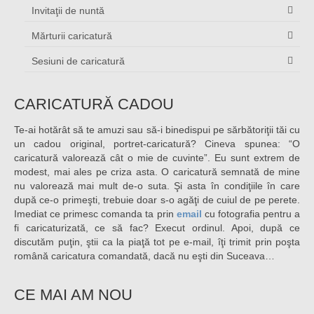
Invitaţii de nuntă
Mărturii caricatură
Sesiuni de caricatură
CARICATURĂ CADOU
Te-ai hotărât să te amuzi sau să-i binedispui pe sărbătoriţii tăi cu
un cadou original, portret-caricatură? Cineva spunea: “O
caricatură valorează cât o mie de cuvinte”. Eu sunt extrem de
modest, mai ales pe criza asta. O caricatură semnată de mine
nu valorează mai mult de-o suta. Şi asta în condiţiile în care
după ce-o primeşti, trebuie doar s-o agăţi de cuiul de pe perete.
Imediat ce primesc comanda ta prin
email
cu fotografia pentru a
fi caricaturizată, ce să fac? Execut ordinul. Apoi, după ce
discutăm puţin, ştii ca la piaţă tot pe e-mail, îţi trimit prin poşta
română caricatura comandată, dacă nu eşti din Suceava…
CE MAI AM NOU